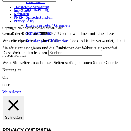
Bibliothek
Transparente Verwaltung
Schulzeitung
Impressum
Kontrollen
Sprechstunden
PNRR
Privacy Policy
Elternvertreter/ Gremien
Copyright 2026 Schulsprengel Meran Stadt
Schulordnung
Gemäß der Richtlinie 2009/136/EU teilen wir Ihnen mit, dass diese
Stundenplan/ Kalender
Webseite eigene technische Cookies und Cookies Dritter verwendet, damit
Sie effizient navigieren und die Funktionen der Webseite einwandfrei
Diese Website durchsuchen
nutzen können.
Wenn Sie weiterhin auf diesen Seiten surfen, stimmen Sie der Cookie-
Nutzung zu.
OK
oder
Weiterlesen
Schließen
PRIVACY OVERVIEW