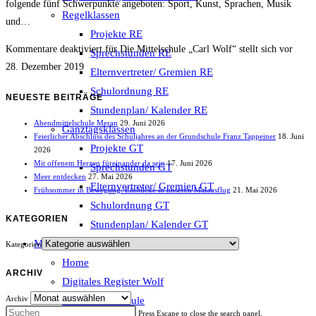
folgende fünf Schwerpunkte angeboten: Sport, Kunst, Sprachen, Musik
Regelklassen
und…
Projekte RE
Kommentare deaktiviert
für Die Mittelschule „Carl Wolf“ stellt sich vor
Sprechstunden RE
28. Dezember 2019
Elternvertreter/ Gremien RE
Schulordnung RE
NEUESTE BEITRÄGE
Stundenplan/ Kalender RE
Abendmittelschule Meran
29. Juni 2026
Ganztagsklassen
Feierlicher Abschluss des Schuljahres an der Grundschule Franz Tappeiner
18. Juni
Projekte GT
2026
Mit offenem Herzen füreinander da sein
17. Juni 2026
Sprechstunden GT
Meer entdecken
27. Mai 2026
Elternvertreter/ Gremien GT
Frühsommer in Bewegung: Einblicke in unseren Maiausflug
21. Mai 2026
Schulordnung GT
KATEGORIEN
Stundenplan/ Kalender GT
MS C.Wolf
Kategorien
Home
ARCHIV
Digitales Register Wolf
Archiv
Abendmittelschule
Press Escape to close the search panel.