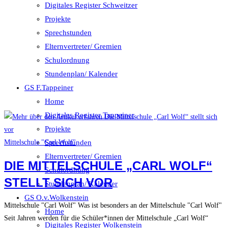
Digitales Register Schweitzer
Projekte
Sprechstunden
Elternvertreter/ Gremien
Schulordnung
Stundenplan/ Kalender
GS F.Tappeiner
Home
Digitales Register Tappeiner
Projekte
Mittelschule "Carl Wolf"
Sprechstunden
Elternvertreter/ Gremien
DIE MITTELSCHULE „CARL WOLF“
Schulordnung
STELLT SICH VOR
Stundenplan/ Kalender
GS O.v.Wolkenstein
Mittelschule "Carl Wolf" Was ist besonders an der Mittelschule "Carl Wolf"
Home
Seit Jahren werden für die Schüler*innen der Mittelschule „Carl Wolf“
Digitales Register Wolkenstein