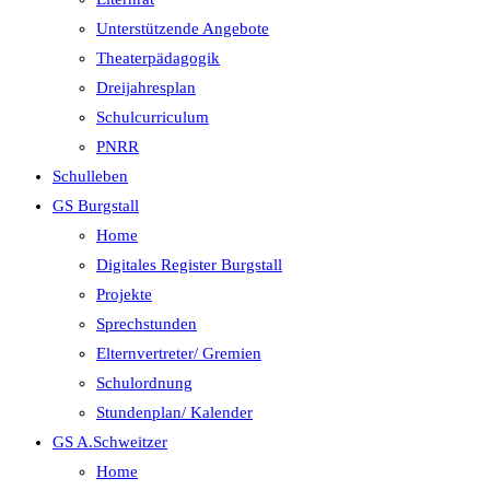
Unterstützende Angebote
Theaterpädagogik
Dreijahresplan
Schulcurriculum
PNRR
Schulleben
GS Burgstall
Home
Digitales Register Burgstall
Projekte
Sprechstunden
Elternvertreter/ Gremien
Schulordnung
Stundenplan/ Kalender
GS A.Schweitzer
Home