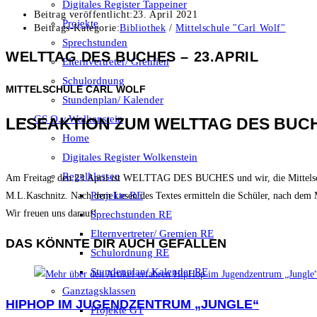
Digitales Register Tappeiner
Beitrag veröffentlicht:
23. April 2021
Projekte
Beitrags-Kategorie:
Bibliothek
/
Mittelschule "Carl Wolf"
Sprechstunden
WELTTAG DES BUCHES – 23.APRIL
Elternvertreter/ Gremien
Schulordnung
MITTELSCHULE CARL WOLF
Stundenplan/ Kalender
GS O.v.Wolkenstein
LESEAKTION ZUM WELTTAG DES BUC
Home
Digitales Register Wolkenstein
Regelklassen
Am Freitag, den 23.April ist WELTTAG DES BUCHES und wir, die Mittelschul
Projekte RE
M.L.Kaschnitz. Nach dem Lesen des Textes ermitteln die Schüler, nach dem M
Wir freuen uns darauf!
Sprechstunden RE
Elternvertreter/ Gremien RE
DAS KÖNNTE DIR AUCH GEFALLEN
Schulordnung RE
Stundenplan/ Kalender RE
Ganztagsklassen
HIPHOP IM JUGENDZENTRUM „JUNGLE“
Projekte GT