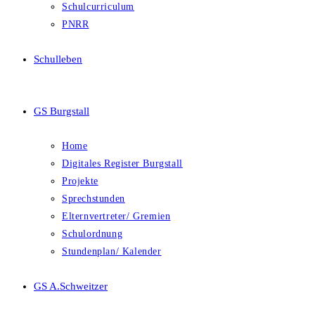
Schulcurriculum
PNRR
Schulleben
GS Burgstall
Home
Digitales Register Burgstall
Projekte
Sprechstunden
Elternvertreter/ Gremien
Schulordnung
Stundenplan/ Kalender
GS A.Schweitzer