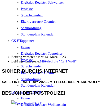
Digitales Register Schweitzer
Projekte
Sprechstunden
Elternvertreter/ Gremien
Schulordnung
Stundenplan/ Kalender
GS F.Tappeiner
Home
Digitales Register Tappeiner
Beitrag veröffentlicht:
14. März 2023
Projekte
Beitrags-Kategorie:
Mittelschule "Carl Wolf"
Sprechstunden
SICHER DURCHS INTERNET
Elternvertreter/ Gremien
Schulordnung
SAFER INTERNET DAY 2023 - MITTELSCHULE "CARL WOLF"
Stundenplan/ Kalender
GS O.v.Wolkenstein
BESUCH DER POSTPOLIZEI
Home
Digitales Register Wolkenstein