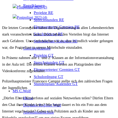
Regelklassen
Projekte RE
Sprechstunden RE
Elternvertreter/ Gremien RE
Die letzten Coronajahre haben die Digitalisierung in allen Lebensbereichen
Schulordnung RE
stark voranschreiten lassen. Doch neben den Vorteilen birgt das Internet
auch Gefahren. Umso erfreulicher war es, dass es endlich wieder gelungen
Stundenplan/ Kalender RE
war, die Postpolizei in unsere Mittelschule einzuladen.
Ganztagsklassen
Projekte GT
In Präsenz nahmen alle 1. und 2. Klassen an der Informationsveranstaltung
Sprechstunden GT
in der Aula teil. Die dritten Klassen wurden aus Platzgründen über
Elternvertreter/ Gremien GT
Videokonferenz zugeschaltet.
Schulordnung GT
Polizeihauptmeister Francesco Campisi stellte sich den zahlreichen Fragen
Stundenplan/ Kalender GT
der Jugendlichen.
MS C.Wolf
Home
„Dürfen Eltern Kinderfotos auf sozialen Netzwerken teilen? Dürfen Eltern
den Chat ihrer Kinder lesen? Wie lange dauert es bis ein Foto aus dem
Digitales Register Wolf
Internet verschwindet? Geben sich Polizisten auch als Kinder aus um
Abendmittelschule
Pädophile anzulocken?“ um nur einige Fragen anzuführen.