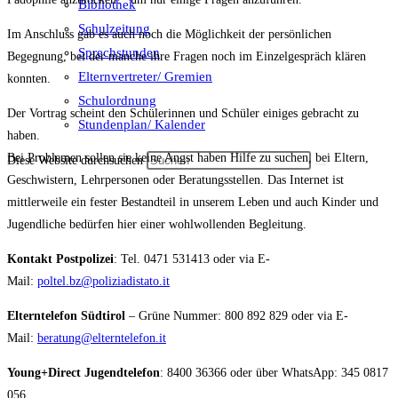
Bibliothek
Schulzeitung
Im Anschluss gab es auch noch die Möglichkeit der persönlichen
Sprechstunden
Begegnung, bei der manche ihre Fragen noch im Einzelgespräch klären
Elternvertreter/ Gremien
konnten.
Schulordnung
Der Vortrag scheint den Schülerinnen und Schüler einiges gebracht zu
Stundenplan/ Kalender
haben.
Bei Problemen sollen sie keine Angst haben Hilfe zu suchen, bei Eltern,
Diese Website durchsuchen
Geschwistern, Lehrpersonen oder Beratungsstellen. Das Internet ist
mittlerweile ein fester Bestandteil in unserem Leben und auch Kinder und
Jugendliche bedürfen hier einer wohlwollenden Begleitung.
Kontakt Postpolizei
: Tel. 0471 531413 oder via E-
Mail:
poltel.bz@poliziadistato.it
Elterntelefon Südtirol
– Grüne Nummer: 800 892 829 oder via E-
Mail:
beratung@elterntelefon.it
Young+Direct Jugendtelefon
: 8400 36366 oder über WhatsApp: 345 0817
056