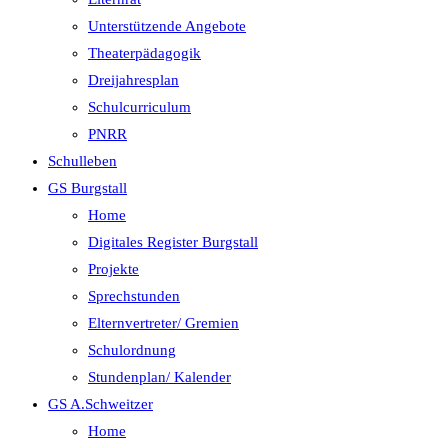
Unterstützende Angebote
Theaterpädagogik
Dreijahresplan
Schulcurriculum
PNRR
Schulleben
GS Burgstall
Home
Digitales Register Burgstall
Projekte
Sprechstunden
Elternvertreter/ Gremien
Schulordnung
Stundenplan/ Kalender
GS A.Schweitzer
Home