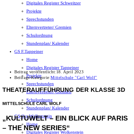
Digitales Register Schweitzer
Projekte
Sprechstunden
Elternvertreter/ Gremien
Schulordnung
Stundenplan/ Kalender
GS F.Tappeiner
Home
Digitales Register Tappeiner
Beitrag veröffentlicht:
18. April 2023
Projekte
Beitrags-Kategorie:
Mittelschule "Carl Wolf"
Sprechstunden
THEATERAUFFÜHRUNG DER KLASSE 3D
Elternvertreter/ Gremien
Schulordnung
MITTELSCHULE CARL WOLF
Stundenplan/ Kalender
GS O.v.Wolkenstein
„KULTUWELT – EIN BLICK AUF PARIS
Home
– THE NEW SERIES“
Digitales Register Wolkenstein