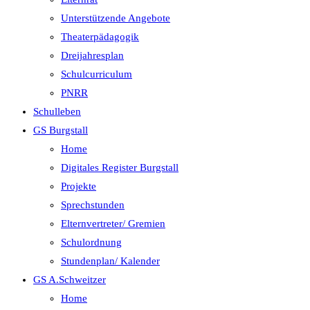
Unterstützende Angebote
Theaterpädagogik
Dreijahresplan
Schulcurriculum
PNRR
Schulleben
GS Burgstall
Home
Digitales Register Burgstall
Projekte
Sprechstunden
Elternvertreter/ Gremien
Schulordnung
Stundenplan/ Kalender
GS A.Schweitzer
Home