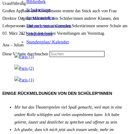
Bibliothek
Uraufführung.
Schulzeitung
Großen Applaus und Komplimente erntete das Stück auch von Frau
Sprechstunden
Direktor Dagmar Morandell, den Schüler/innen anderer Klassen, den
Elternvertreter/ Gremien
Lehrpersonen und auch von anwesenden Sekretärinnen unserer Schule am
03. März 2023 nach den beiden Vorstellungen am Vormittag.
Schulordnung
Stundenplan/ Kalender
Ana – Julian
Diese Website durchsuchen
EINIGE RÜCKMELDUNGEN VON DEN SCHÜLER*INNEN
Mir hat das Theaterspielen viel Spaß gemacht, weil man in eine
andere Rolle schlüpfen und vieles ausprobieren kann. Ich habe
gelernt, lauter und deutlicher zu sprechen und offener zu sein.
Ich glaube, dass ich mich jetzt auch trauen werde, mehr im