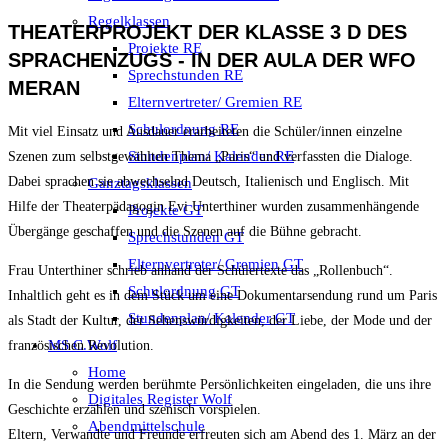
Regelklassen
THEATERPROJEKT DER KLASSE 3 D DES
Projekte RE
SPRACHENZUGS - IN DER AULA DER WFO
Sprechstunden RE
MERAN
Elternvertreter/ Gremien RE
Schulordnung RE
Mit viel Einsatz und Ausdauer erarbeiteten die Schüler/innen einzelne
Stundenplan/ Kalender RE
Szenen zum selbstgewählten Thema „Paris“ und verfassten die Dialoge.
Dabei sprachen sie abwechselnd Deutsch, Italienisch und Englisch. Mit
Ganztagsklassen
Hilfe der Theaterpädagogin Evi Unterthiner wurden zusammenhängende
Projekte GT
Übergänge geschaffen und die Szenen auf die Bühne gebracht.
Sprechstunden GT
Elternvertreter/ Gremien GT
Frau Unterthiner schrieb anhand der Schülertexte das „Rollenbuch“.
Schulordnung GT
Inhaltlich geht es in dem Stück um eine Dokumentarsendung rund um Paris
Stundenplan/ Kalender GT
als Stadt der Kultur, der Sehenswürdigkeiten, der Liebe, der Mode und der
MS C.Wolf
französischen Revolution.
Home
In die Sendung werden berühmte Persönlichkeiten eingeladen, die uns ihre
Digitales Register Wolf
Geschichte erzählen und szenisch vorspielen.
Abendmittelschule
Eltern, Verwandte und Freunde erfreuten sich am Abend des 1. März an der