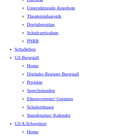
Unterstützende Angebote
Theaterpädagogik
Dreijahresplan
Schulcurriculum
PNRR
Schulleben
GS Burgstall
Home
Digitales Register Burgstall
Projekte
Sprechstunden
Elternvertreter/ Gremien
Schulordnung
Stundenplan/ Kalender
GS A.Schweitzer
Home