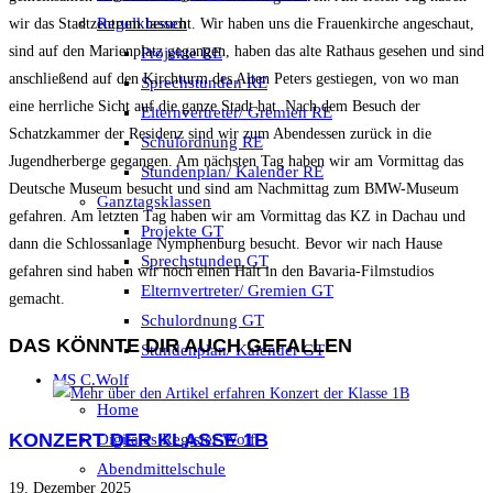
Regelklassen
wir das Stadtzentrum besucht. Wir haben uns die Frauenkirche angeschaut,
sind auf den Marienplatz gegangen, haben das alte Rathaus gesehen und sind
Projekte RE
anschließend auf den Kirchturm des Alten Peters gestiegen, von wo man
Sprechstunden RE
eine herrliche Sicht auf die ganze Stadt hat. Nach dem Besuch der
Elternvertreter/ Gremien RE
Schatzkammer der Residenz sind wir zum Abendessen zurück in die
Schulordnung RE
Jugendherberge gegangen. Am nächsten Tag haben wir am Vormittag das
Stundenplan/ Kalender RE
Deutsche Museum besucht und sind am Nachmittag zum BMW-Museum
Ganztagsklassen
gefahren. Am letzten Tag haben wir am Vormittag das KZ in Dachau und
Projekte GT
dann die Schlossanlage Nymphenburg besucht. Bevor wir nach Hause
Sprechstunden GT
gefahren sind haben wir noch einen Halt in den Bavaria-Filmstudios
Elternvertreter/ Gremien GT
gemacht.
Schulordnung GT
DAS KÖNNTE DIR AUCH GEFALLEN
Stundenplan/ Kalender GT
MS C.Wolf
Home
KONZERT DER KLASSE 1B
Digitales Register Wolf
Abendmittelschule
19. Dezember 2025