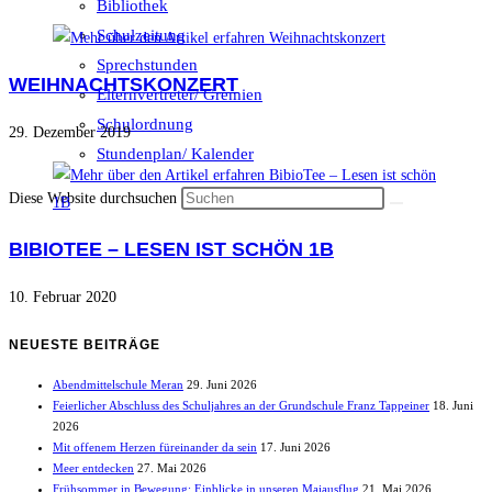
Bibliothek
Schulzeitung
Sprechstunden
WEIHNACHTSKONZERT
Elternvertreter/ Gremien
Schulordnung
29. Dezember 2019
Stundenplan/ Kalender
Diese Website durchsuchen
BIBIOTEE – LESEN IST SCHÖN 1B
10. Februar 2020
NEUESTE BEITRÄGE
Abendmittelschule Meran
29. Juni 2026
Feierlicher Abschluss des Schuljahres an der Grundschule Franz Tappeiner
18. Juni
2026
Mit offenem Herzen füreinander da sein
17. Juni 2026
Meer entdecken
27. Mai 2026
Frühsommer in Bewegung: Einblicke in unseren Maiausflug
21. Mai 2026