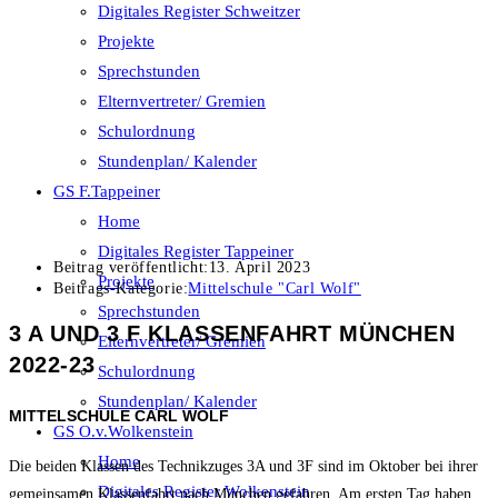
Digitales Register Schweitzer
Projekte
Sprechstunden
Elternvertreter/ Gremien
Schulordnung
Stundenplan/ Kalender
GS F.Tappeiner
Home
Digitales Register Tappeiner
Beitrag veröffentlicht:
13. April 2023
Projekte
Beitrags-Kategorie:
Mittelschule "Carl Wolf"
Sprechstunden
3 A UND 3 F KLASSENFAHRT MÜNCHEN
Elternvertreter/ Gremien
2022-23
Schulordnung
Stundenplan/ Kalender
MITTELSCHULE CARL WOLF
GS O.v.Wolkenstein
Home
Die beiden Klassen des Technikzuges 3A und 3F sind im Oktober bei ihrer
Digitales Register Wolkenstein
gemeinsamen Klassenfahrt nach München gefahren. Am ersten Tag haben