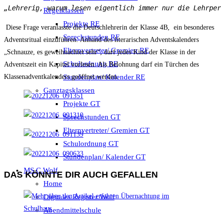
„Lehrerin, warum lesen eigentlich immer nur die Lehrper
Regelklassen
Projekte RE
Diese Frage veranlasste die Deutschlehrerin der Klasse 4B, ein besonderes
Sprechstunden RE
Adventsritual einzuführen. Anhand des literarischen Adventskalenders
Elternvertreter/ Gremien RE
„Schnauze, es geweihnachtet sehr“, darf jedes Kind der Klasse in der
Schulordnung RE
Adventszeit ein Kapitel vorlesen. Als Belohnung darf ein Türchen des
Klassenadventkalenders geöffnet werden.
Stundenplan/ Kalender RE
Ganztagsklassen
Projekte GT
Sprechstunden GT
Elternvertreter/ Gremien GT
Schulordnung GT
Stundenplan/ Kalender GT
MS C.Wolf
DAS KÖNNTE DIR AUCH GEFALLEN
Home
Digitales Register Wolf
Abendmittelschule