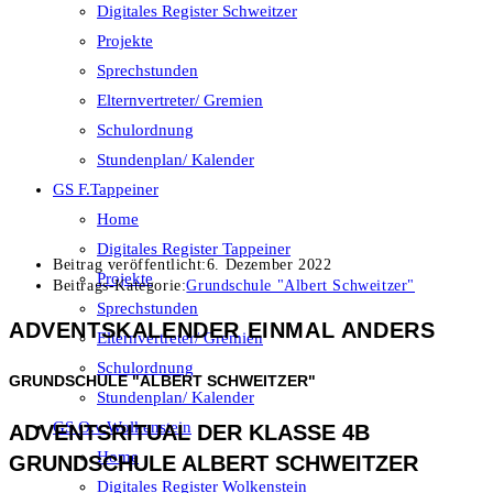
Digitales Register Schweitzer
Projekte
Sprechstunden
Elternvertreter/ Gremien
Schulordnung
Stundenplan/ Kalender
GS F.Tappeiner
Home
Digitales Register Tappeiner
Beitrag veröffentlicht:
6. Dezember 2022
Projekte
Beitrags-Kategorie:
Grundschule "Albert Schweitzer"
Sprechstunden
ADVENTSKALENDER EINMAL ANDERS
Elternvertreter/ Gremien
Schulordnung
GRUNDSCHULE "ALBERT SCHWEITZER"
Stundenplan/ Kalender
GS O.v.Wolkenstein
ADVENTSRITUAL DER KLASSE 4B
Home
GRUNDSCHULE ALBERT SCHWEITZER
Digitales Register Wolkenstein