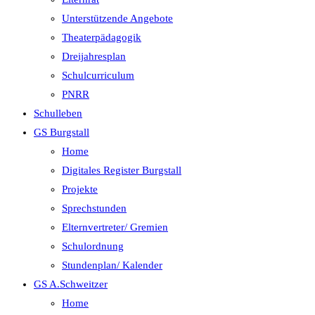
Unterstützende Angebote
Theaterpädagogik
Dreijahresplan
Schulcurriculum
PNRR
Schulleben
GS Burgstall
Home
Digitales Register Burgstall
Projekte
Sprechstunden
Elternvertreter/ Gremien
Schulordnung
Stundenplan/ Kalender
GS A.Schweitzer
Home