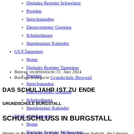
Digitales Register Schweitzer
Projekte
Sprechstunden
Elternvertreter/ Gremien
Schulordnung
Stundenplan/ Kalender
GS F.Tappeiner
Home
Digitales Register Tappeiner
Beitrag veröffentlicht:
15. Juni 2024
Projekte
Beitrags-Kategorie:
Grundschule Burgstall
Sprechstunden
DAS SCHULJAHR IST ZU ENDE
Elternvertreter/ Gremien
Schulordnung
GRUNDSCHULE BURGSTALL
Stundenplan/ Kalender
GS O.v.Wolkenstein
SCHULSCHLUSS IN BURGSTALL
Home
Digitales Register Wolkenstein
Wieder ist ein Schuljahr zu Ende. Mit einer kleinen Andacht, die Lehrerin