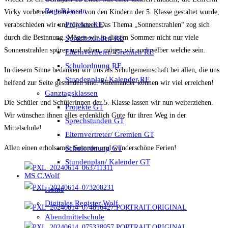
Regelklassen
Vicky vorbereitet hatte und von den Kindern der 5. Klasse gestaltet wurde,
Projekte RE
verabschieden wir uns für heuer. Das Thema „Sonnenstrahlen“ zog sich
durch die Besinnung. Mögen wir in diesem Sommer nicht nur viele
Sprechstunden RE
Sonnenstrahlen spüren und sehen, mögen wir auch selber welche sein.
Elternvertreter/ Gremien RE
Schulordnung RE
In diesem Sinne bedanken wir uns als Schulgemeinschaft bei allen, die uns
Stundenplan/ Kalender RE
helfend zur Seite gestanden sind. Miteinander können wir viel erreichen!
Ganztagsklassen
Die Schüler und Schülerinnen der 5. Klasse lassen wir nun weiterziehen.
Projekte GT
Wir wünschen ihnen alles erdenklich Gute für ihren Weg in der
Sprechstunden GT
Mittelschule!
Elternvertreter/ Gremien GT
Schulordnung GT
Allen einen erholsamen Sommer und wunderschöne Ferien!
Stundenplan/ Kalender GT
MS C.Wolf
Home
Digitales Register Wolf
Abendmittelschule