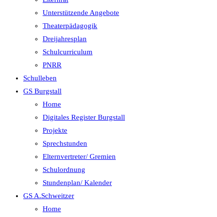
Unterstützende Angebote
Theaterpädagogik
Dreijahresplan
Schulcurriculum
PNRR
Schulleben
GS Burgstall
Home
Digitales Register Burgstall
Projekte
Sprechstunden
Elternvertreter/ Gremien
Schulordnung
Stundenplan/ Kalender
GS A.Schweitzer
Home