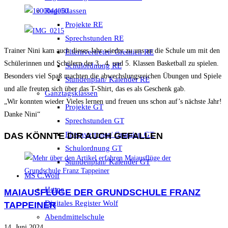
Regelklassen
Projekte RE
Sprechstunden RE
Trainer Nini kam auch dieses Jahr wieder zu uns an die Schule um mit den
Elternvertreter/ Gremien RE
Schülerinnen und Schülern der 3., 4. und 5. Klassen Basketball zu spielen.
Schulordnung RE
Besonders viel Spaß machten die abwechslungsreichen Übungen und Spiele
Stundenplan/ Kalender RE
und alle freuten sich über das T-Shirt, das es als Geschenk gab.
Ganztagsklassen
„Wir konnten wieder Vieles lernen und freuen uns schon auf’s nächste Jahr!
Projekte GT
Danke Nini“
Sprechstunden GT
Elternvertreter/ Gremien GT
DAS KÖNNTE DIR AUCH GEFALLEN
Schulordnung GT
Stundenplan/ Kalender GT
MS C.Wolf
Home
MAIAUSFLÜGE DER GRUNDSCHULE FRANZ
Digitales Register Wolf
TAPPEINER
Abendmittelschule
14. Juni 2024