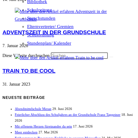
Bibliothek
Schulzeitung
Sprechstunden
Elternvertreter/ Gremien
ADVENTSZEIT IN DER GRUNDSCHULE
Schulordnung
Stundenplan/ Kalender
7. Januar 2026
Diese Website durchsuchen
TRAIN TO BE COOL
31. Januar 2023
NEUESTE BEITRÄGE
Abendmittelschule Meran
29. Juni 2026
Feierlicher Abschluss des Schuljahres an der Grundschule Franz Tappeiner
18. Juni
2026
Mit offenem Herzen füreinander da sein
17. Juni 2026
Meer entdecken
27. Mai 2026