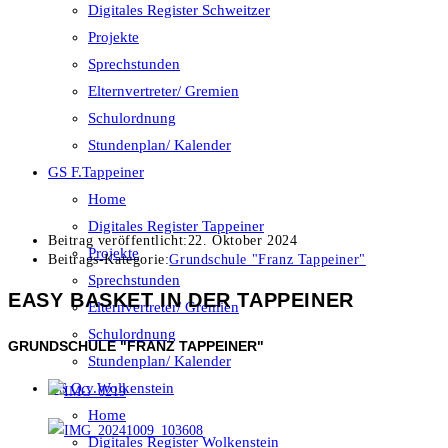
Digitales Register Schweitzer
Projekte
Sprechstunden
Elternvertreter/ Gremien
Schulordnung
Stundenplan/ Kalender
GS F.Tappeiner
Home
Digitales Register Tappeiner
Beitrag veröffentlicht:
22. Oktober 2024
Projekte
Beitrags-Kategorie:
Grundschule "Franz Tappeiner"
Sprechstunden
EASY BASKET IN DER TAPPEINER
Elternvertreter/ Gremien
Schulordnung
GRUNDSCHULE "FRANZ TAPPEINER"
Stundenplan/ Kalender
GS O.v.Wolkenstein
Home
Digitales Register Wolkenstein