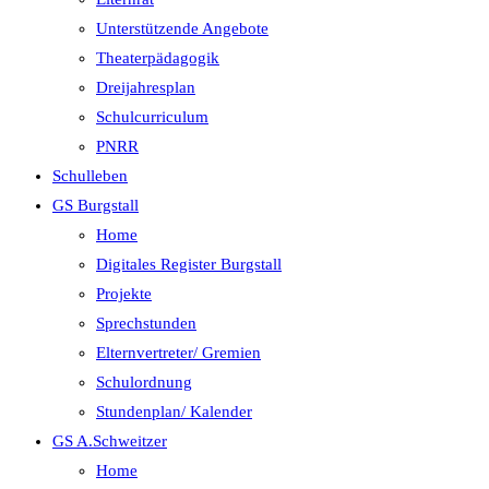
Unterstützende Angebote
Theaterpädagogik
Dreijahresplan
Schulcurriculum
PNRR
Schulleben
GS Burgstall
Home
Digitales Register Burgstall
Projekte
Sprechstunden
Elternvertreter/ Gremien
Schulordnung
Stundenplan/ Kalender
GS A.Schweitzer
Home