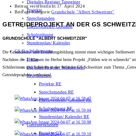
Digitales Register Tappeiner
Beitrag veröffentlicht:
17. April 2024
Projekte
Beitrags-Kategorie:
Grundschule "Albert Schweitzer"
Sprechstunden
GETREIDEPROJEKT AN DER GS SCHWEIT
Elternvertreter/ Gremien
Schulordnung
GRUNDSCHULE "ALBERT SCHWEITZER"
Stundenplan/ Kalender
GS O.v.Wolkenstein
Die Gesundheits- und Ernährungsbildung nimmt einen wichtigen Stellenwert
Home
Nachdem die 3. Klassen im Herbst beim Projekt „Fühlen wie es schmeckt“ m
Digitales Register Wolkenstein
Schülerinnen und Schülern in der Aula der GS Schweitzer zum Thema „Getreid
Getreideprodukte verkosten!
Regelklassen
Projekte RE
Sprechstunden RE
Elternvertreter/ Gremien RE
Schulordnung RE
Stundenplan/ Kalender RE
Ganztagsklassen
Projekte GT