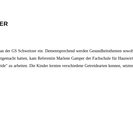
ZER
 an der GS Schweitzer ein. Dementsprechend werden Gesundheitsthemen sowohl
itgemacht hatten, kam Referentin Marlene Gamper der Fachschule für Hauswi
e“ zu arbeiten. Die Kinder lernten verschiedene Getreidearten kennen, setzte