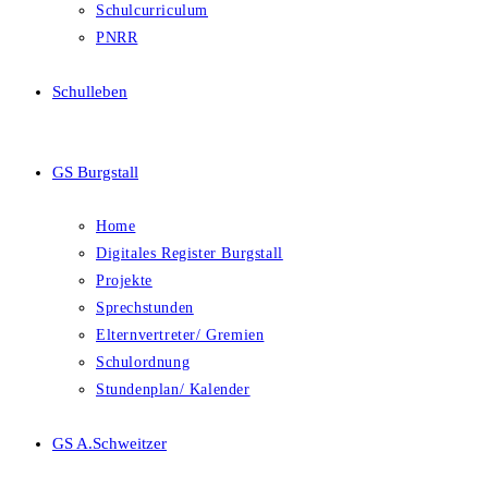
Schulcurriculum
PNRR
Schulleben
GS Burgstall
Home
Digitales Register Burgstall
Projekte
Sprechstunden
Elternvertreter/ Gremien
Schulordnung
Stundenplan/ Kalender
GS A.Schweitzer