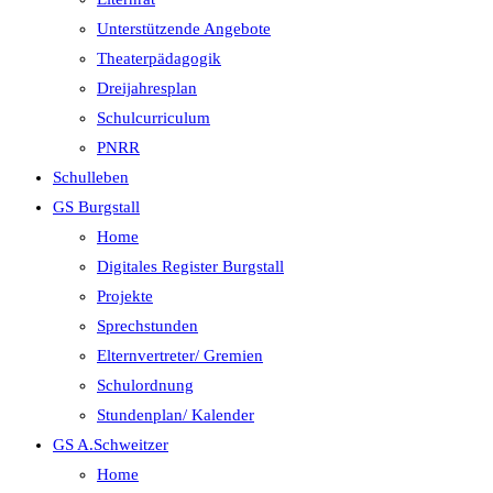
Unterstützende Angebote
Theaterpädagogik
Dreijahresplan
Schulcurriculum
PNRR
Schulleben
GS Burgstall
Home
Digitales Register Burgstall
Projekte
Sprechstunden
Elternvertreter/ Gremien
Schulordnung
Stundenplan/ Kalender
GS A.Schweitzer
Home