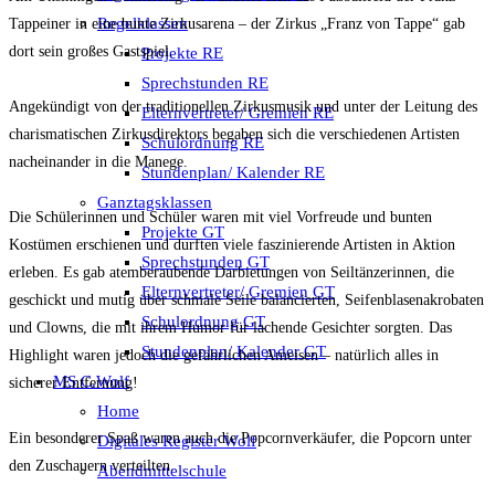
Regelklassen
Tappeiner in eine bunte Zirkusarena – der Zirkus „Franz von Tappe“ gab
dort sein großes Gastspiel.
Projekte RE
Sprechstunden RE
Angekündigt von der traditionellen Zirkusmusik und unter der Leitung des
Elternvertreter/ Gremien RE
charismatischen Zirkusdirektors begaben sich die verschiedenen Artisten
Schulordnung RE
nacheinander in die Manege.
Stundenplan/ Kalender RE
Ganztagsklassen
Die Schülerinnen und Schüler waren mit viel Vorfreude und bunten
Projekte GT
Kostümen erschienen und durften viele faszinierende Artisten in Aktion
Sprechstunden GT
erleben. Es gab atemberaubende Darbietungen von Seiltänzerinnen, die
Elternvertreter/ Gremien GT
geschickt und mutig über schmale Seile balancierten, Seifenblasenakrobaten
Schulordnung GT
und Clowns, die mit ihrem Humor für lachende Gesichter sorgten. Das
Stundenplan/ Kalender GT
Highlight waren jedoch die gefährlichen Ameisen – natürlich alles in
MS C.Wolf
sicherer Entfernung!
Home
Ein besonderer Spaß waren auch die Popcornverkäufer, die Popcorn unter
Digitales Register Wolf
den Zuschauern verteilten.
Abendmittelschule