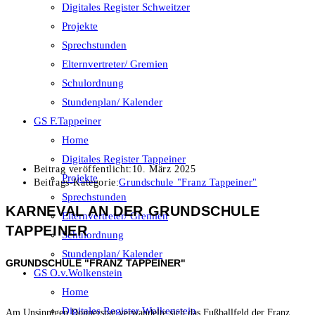
Digitales Register Schweitzer
Projekte
Sprechstunden
Elternvertreter/ Gremien
Schulordnung
Stundenplan/ Kalender
GS F.Tappeiner
Home
Digitales Register Tappeiner
Beitrag veröffentlicht:
10. März 2025
Projekte
Beitrags-Kategorie:
Grundschule "Franz Tappeiner"
Sprechstunden
KARNEVAL AN DER GRUNDSCHULE
Elternvertreter/ Gremien
TAPPEINER
Schulordnung
Stundenplan/ Kalender
GRUNDSCHULE "FRANZ TAPPEINER"
GS O.v.Wolkenstein
Home
Digitales Register Wolkenstein
Am Unsinnigen Donnerstag verwandelte sich das Fußballfeld der Franz