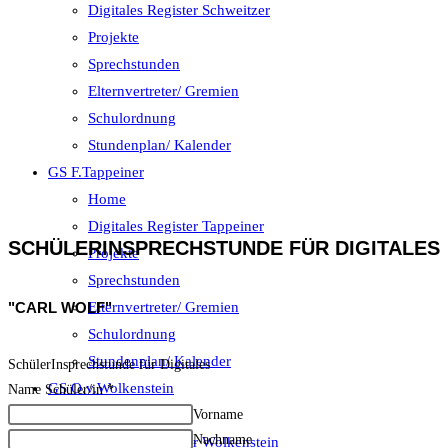
Digitales Register Schweitzer
Projekte
Sprechstunden
Elternvertreter/ Gremien
Schulordnung
Stundenplan/ Kalender
GS F.Tappeiner
Home
Digitales Register Tappeiner
SCHÜLERINSPRECHSTUNDE FÜR DIGITALES
Projekte
Sprechstunden
"CARL WOLF"
Elternvertreter/ Gremien
Schulordnung
Stundenplan/ Kalender
SchülerInsprechstunde für Digitales
GS O.v.Wolkenstein
Name Schüler/in
*
Home
Vorname
Nachname
Digitales Register Wolkenstein