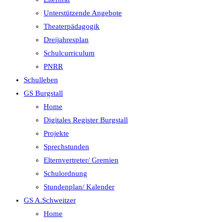
Unterstützende Angebote
Theaterpädagogik
Dreijahresplan
Schulcurriculum
PNRR
Schulleben
GS Burgstall
Home
Digitales Register Burgstall
Projekte
Sprechstunden
Elternvertreter/ Gremien
Schulordnung
Stundenplan/ Kalender
GS A.Schweitzer
Home