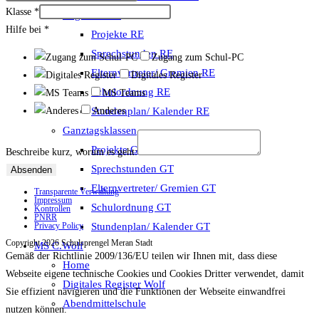
Klasse
*
Regelklassen
Hilfe bei
*
Projekte RE
Sprechstunden RE
Zugang zum Schul-PC
Elternvertreter/ Gremien RE
Digitales Register
Schulordnung RE
MS Teams
Stundenplan/ Kalender RE
Anderes
Ganztagsklassen
Projekte GT
Beschreibe kurz, worum es geht:
Sprechstunden GT
Absenden
Elternvertreter/ Gremien GT
Transparente Verwaltung
Impressum
Schulordnung GT
Kontrollen
PNRR
Stundenplan/ Kalender GT
Privacy Policy
Copyright 2026 Schulsprengel Meran Stadt
MS C.Wolf
Gemäß der Richtlinie 2009/136/EU teilen wir Ihnen mit, dass diese
Home
Webseite eigene technische Cookies und Cookies Dritter verwendet, damit
Digitales Register Wolf
Sie effizient navigieren und die Funktionen der Webseite einwandfrei
Abendmittelschule
nutzen können.