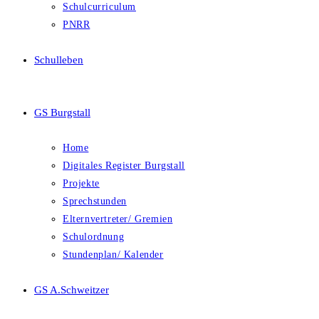
Schulcurriculum
PNRR
Schulleben
GS Burgstall
Home
Digitales Register Burgstall
Projekte
Sprechstunden
Elternvertreter/ Gremien
Schulordnung
Stundenplan/ Kalender
GS A.Schweitzer