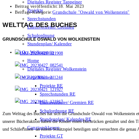
Digitales Register Tappeiner
Beitrag veröffentlicht:
18. Mai 2023
Projekte
Beitrags-Kategorie:
Grundschule "Oswald von Wolkenstein"
Sprechstunden
WELTTAG DES BUCHES
Elternvertreter/ Gremien
Schulordnung
GRUNDSCHULE OSWALD VON WOLKENSTEIN
Stundenplan/ Kalender
GS O.v.Wolkenstein
Home
Digitales Register Wolkenstein
Regelklassen
Projekte RE
Sprechstunden RE
Elternvertreter/ Gremien RE
Schulordnung RE
Zum Welttag des Buches hat sich die Grundschule Oswald von Wolkenstein et
Stundenplan/ Kalender RE
unserer Bücheraktion haben die Kinder einen Buchrücken gestaltet und den Ti
Ganztagsklassen
und Schülerinnen an einem Schätzspiel beteiligen und versuchten die genau A
Projekte GT