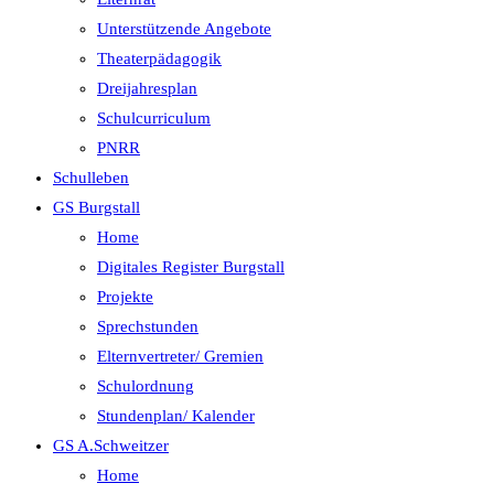
Unterstützende Angebote
Theaterpädagogik
Dreijahresplan
Schulcurriculum
PNRR
Schulleben
GS Burgstall
Home
Digitales Register Burgstall
Projekte
Sprechstunden
Elternvertreter/ Gremien
Schulordnung
Stundenplan/ Kalender
GS A.Schweitzer
Home