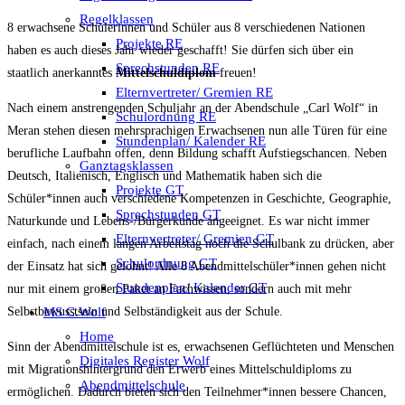
Regelklassen
8 erwachsene Schülerinnen und Schüler aus 8 verschiedenen Nationen
Projekte RE
haben es auch dieses Jahr wieder geschafft! Sie dürfen sich über ein
Sprechstunden RE
staatlich anerkanntes
Mittelschuldiplom
freuen!
Elternvertreter/ Gremien RE
Nach einem anstrengenden Schuljahr an der Abendschule „Carl Wolf“ in
Schulordnung RE
Meran stehen diesen mehrsprachigen Erwachsenen nun alle Türen für eine
Stundenplan/ Kalender RE
berufliche Laufbahn offen, denn Bildung schafft Aufstiegschancen. Neben
Ganztagsklassen
Deutsch, Italienisch, Englisch und Mathematik haben sich die
Projekte GT
Schüler*innen auch verschiedene Kompetenzen in Geschichte, Geographie,
Sprechstunden GT
Naturkunde und Lebens-/Bürgerkunde angeeignet. Es war nicht immer
Elternvertreter/ Gremien GT
einfach, nach einem langen Arbeitstag noch die Schulbank zu drücken, aber
Schulordnung GT
der Einsatz hat sich gelohnt! Alle 8 Abendmittelschüler*innen gehen nicht
Stundenplan/ Kalender GT
nur mit einem großen Paket an Fachwissen, sondern auch mit mehr
MS C.Wolf
Selbstbewusstsein und Selbständigkeit aus der Schule.
Home
Sinn der Abendmittelschule ist es, erwachsenen Geflüchteten und Menschen
Digitales Register Wolf
mit Migrationshintergrund den Erwerb eines Mittelschuldiploms zu
Abendmittelschule
ermöglichen. Dadurch bieten sich den Teilnehmer*innen bessere Chancen,