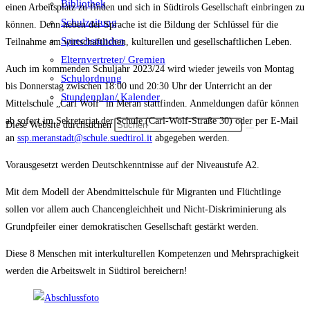
Bibliothek
einen Arbeitsplatz zu finden und sich in Südtirols Gesellschaft einbringen zu
Schulzeitung
können. Denn neben der Sprache ist die Bildung der Schlüssel für die
Sprechstunden
Teilnahme am wirtschaftlichen, kulturellen und gesellschaftlichen Leben.
Elternvertreter/ Gremien
Auch im kommenden Schuljahr 2023/24 wird wieder jeweils von Montag
Schulordnung
bis Donnerstag zwischen 18:00 und 20:30 Uhr der Unterricht an der
Stundenplan/ Kalender
Mittelschule „Carl Wolf“ in Meran stattfinden. Anmeldungen dafür können
ab sofort im Sekretariat der Schule (Carl-Wolf-Straße 30) oder per E-Mail
Diese Website durchsuchen
an
ssp.meranstadt@schule.suedtirol.it
abgegeben werden.
Vorausgesetzt werden Deutschkenntnisse auf der Niveaustufe A2.
Mit dem Modell der Abendmittelschule für Migranten und Flüchtlinge
sollen vor allem auch Chancengleichheit und Nicht-Diskriminierung als
Grundpfeiler einer demokratischen Gesellschaft gestärkt werden.
Diese 8 Menschen mit interkulturellen Kompetenzen und Mehrsprachigkeit
werden die Arbeitswelt in Südtirol bereichern!