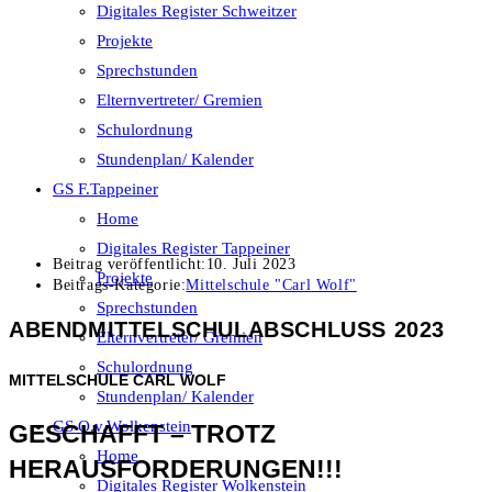
Digitales Register Schweitzer
Projekte
Sprechstunden
Elternvertreter/ Gremien
Schulordnung
Stundenplan/ Kalender
GS F.Tappeiner
Home
Digitales Register Tappeiner
Beitrag veröffentlicht:
10. Juli 2023
Projekte
Beitrags-Kategorie:
Mittelschule "Carl Wolf"
Sprechstunden
ABENDMITTELSCHULABSCHLUSS 2023
Elternvertreter/ Gremien
Schulordnung
MITTELSCHULE CARL WOLF
Stundenplan/ Kalender
GS O.v.Wolkenstein
GESCHAFFT – TROTZ
Home
HERAUSFORDERUNGEN!!!
Digitales Register Wolkenstein