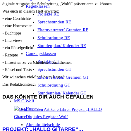
digitale Ausgabe der Schulzeitung „Wolfi“ präsentieren zu können.
Regelklassen
Was euch in diesem Heft erwartet:
Projekte RE
• eine Geschichte
Sprechstunden RE
• eine Horrorseite
Elternvertreter/ Gremien RE
• Buchtipps
Schulordnung RE
• Interviews
Stundenplan/ Kalender RE
• ein Rätselgedicht
Ganztagsklassen
• Rezepte
Projekte GT
• Infoseiten zu verschiedenen Sachthemen
Sprechstunden GT
• Rätsel und Tests
Wir wünschen viel Spaß beim Lesen!
Elternvertreter/ Gremien GT
Das Redaktionsteam
Schulordnung GT
Stundenplan/ Kalender GT
DAS KÖNNTE DIR AUCH GEFALLEN
MS C.Wolf
Home
Digitales Register Wolf
Abendmittelschule
PROJEKT: „HALLO GITARRE“…