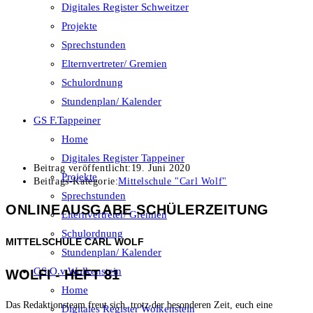
Digitales Register Schweitzer
Projekte
Sprechstunden
Elternvertreter/ Gremien
Schulordnung
Stundenplan/ Kalender
GS F.Tappeiner
Home
Digitales Register Tappeiner
Beitrag veröffentlicht:
19. Juni 2020
Projekte
Beitrags-Kategorie:
Mittelschule "Carl Wolf"
Sprechstunden
ONLINEAUSGABE SCHÜLERZEITUNG
Elternvertreter/ Gremien
Schulordnung
MITTELSCHULE CARL WOLF
Stundenplan/ Kalender
GS O.v.Wolkenstein
WOLFI - HEFT 81
Home
Das Redaktionsteam freut sich, trotz der besonderen Zeit, euch eine
Digitales Register Wolkenstein