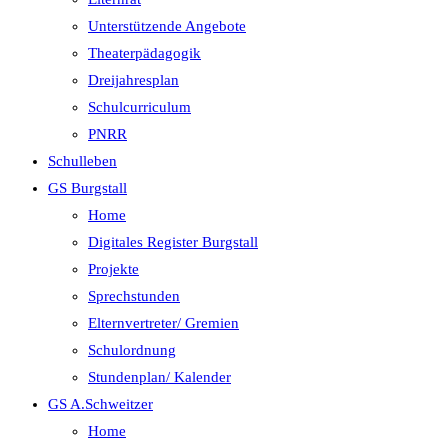
Unterstützende Angebote
Theaterpädagogik
Dreijahresplan
Schulcurriculum
PNRR
Schulleben
GS Burgstall
Home
Digitales Register Burgstall
Projekte
Sprechstunden
Elternvertreter/ Gremien
Schulordnung
Stundenplan/ Kalender
GS A.Schweitzer
Home