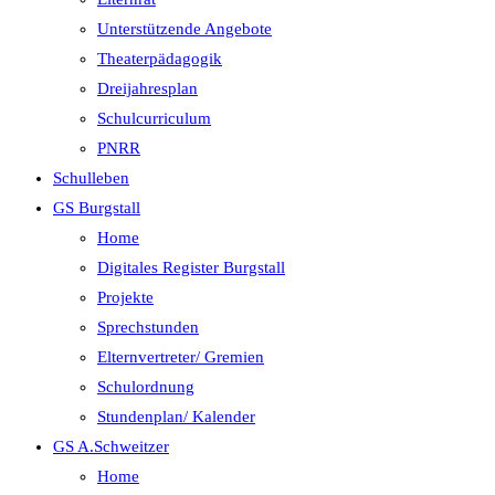
Unterstützende Angebote
Theaterpädagogik
Dreijahresplan
Schulcurriculum
PNRR
Schulleben
GS Burgstall
Home
Digitales Register Burgstall
Projekte
Sprechstunden
Elternvertreter/ Gremien
Schulordnung
Stundenplan/ Kalender
GS A.Schweitzer
Home