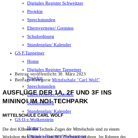
Digitales Register Schweitzer
Projekte
Sprechstunden
Elternvertreter/ Gremien
Schulordnung
Stundenplan/ Kalender
GS F.Tappeiner
Home
Digitales Register Tappeiner
Beitrag veröffentlicht:
30. März 2023
Projekte
Beitrags-Kategorie:
Mittelschule "Carl Wolf"
Sprechstunden
AUSFLÜGE DER 1A, 2F UND 3F INS
Elternvertreter/ Gremien
MININOI IM NOI-TECHPARK
Schulordnung
Stundenplan/ Kalender
MITTELSCHULE CARL WOLF
GS O.v.Wolkenstein
Home
Die drei Klassen des Technik-Zuges der Mittelschule sind zu einem
Digitales Register Wolkenstein
Workshop nach Bozen in den NOI-Techpark gefahren. Im Rahmen des