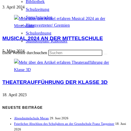
Bibliothek
3. April 2024
Schulzeitung
Sprechstunden
Elternvertreter/ Gremien
Schulordnung
MUSICAL 2024 AN DER MITTELSCHULE
Stundenplan/ Kalender
5. März 2024
Diese Website durchsuchen
THEATERAUFFÜHRUNG DER KLASSE 3D
18. April 2023
NEUESTE BEITRÄGE
Abendmittelschule Meran
29. Juni 2026
Feierlicher Abschluss des Schuljahres an der Grundschule Franz Tappeiner
18. Juni
2026