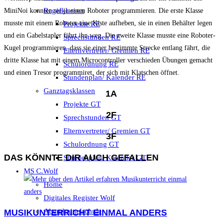
Regelklassen
MiniNoi konnten sie je einen Roboter programmieren. Die erste Klasse
musste mit einem Roboter eine Kiste aufheben, sie in einen Behälter legen
Projekte RE
und ein Gabelstapler fährt ihn weg. Die zweite Klasse musste eine Roboter-
Sprechstunden RE
Kugel programmieren, dass sie einer bestimmte Strecke entlang fährt, die
Elternvertreter/ Gremien RE
dritte Klasse hat mit einem Microcontroller verschieden Übungen gemacht
Schulordnung RE
und einen Tresor programmiret, der sich mit Klatschen öffnet.
Stundenplan/ Kalender RE
Ganztagsklassen
1A
Projekte GT
2F
Sprechstunden GT
Elternvertreter/ Gremien GT
3F
Schulordnung GT
DAS KÖNNTE DIR AUCH GEFALLEN
Stundenplan/ Kalender GT
MS C.Wolf
Home
Digitales Register Wolf
Abendmittelschule
MUSIKUNTERRICHT EINMAL ANDERS