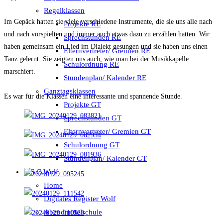
Regelklassen
Im Gepäck hatten sie viele verschiedene Instrumente, die sie uns alle nach
Projekte RE
und nach vorspielten und immer auch etwas dazu zu erzählen hatten. Wir
Sprechstunden RE
haben gemeinsam ein Lied im Dialekt gesungen und sie haben uns einen
Elternvertreter/ Gremien RE
Tanz gelernt. Sie zeigten uns auch, wie man bei der Musikkapelle
Schulordnung RE
marschiert.
Stundenplan/ Kalender RE
Ganztagsklassen
Es war für die Klassen eine interessante und spannende Stunde.
Projekte GT
Sprechstunden GT
Elternvertreter/ Gremien GT
Schulordnung GT
Stundenplan/ Kalender GT
MS C.Wolf
Home
Digitales Register Wolf
Abendmittelschule