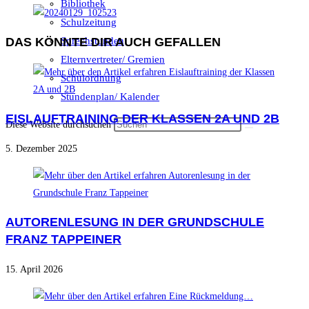
Bibliothek
Schulzeitung
Sprechstunden
DAS KÖNNTE DIR AUCH GEFALLEN
Elternvertreter/ Gremien
Schulordnung
Stundenplan/ Kalender
EISLAUFTRAINING DER KLASSEN 2A UND 2B
Diese Website durchsuchen
5. Dezember 2025
AUTORENLESUNG IN DER GRUNDSCHULE
FRANZ TAPPEINER
15. April 2026