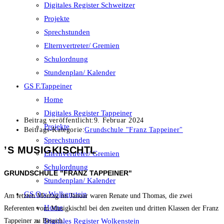
Digitales Register Schweitzer
Projekte
Sprechstunden
Elternvertreter/ Gremien
Schulordnung
Stundenplan/ Kalender
GS F.Tappeiner
Home
Digitales Register Tappeiner
Beitrag veröffentlicht:
9. Februar 2024
Projekte
Beitrags-Kategorie:
Grundschule "Franz Tappeiner"
Sprechstunden
’S MUSIGKISCHTL
Elternvertreter/ Gremien
Schulordnung
GRUNDSCHULE "FRANZ TAPPEINER"
Stundenplan/ Kalender
GS O.v.Wolkenstein
Am letzten Montag im Januar waren Renate und Thomas, die zwei
Home
Referenten vom Musigkischtl bei den zweiten und dritten Klassen der Franz
Digitales Register Wolkenstein
Tappeiner zu Besuch.