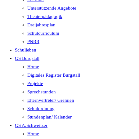
Unterstützende Angebote
Theaterpädagogik
Dreijahresplan
Schulcurriculum
PNRR
Schulleben
GS Burgstall
Home
Digitales Register Burgstall
Projekte
Sprechstunden
Elternvertreter/ Gremien
Schulordnung
Stundenplan/ Kalender
GS A.Schweitzer
Home