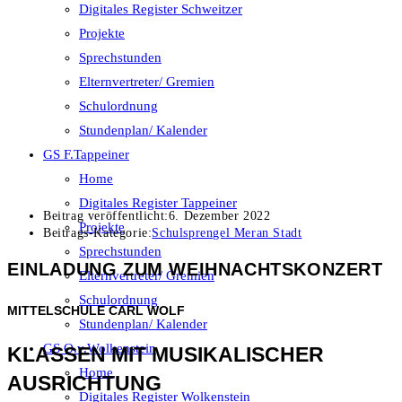
Digitales Register Schweitzer
Projekte
Sprechstunden
Elternvertreter/ Gremien
Schulordnung
Stundenplan/ Kalender
GS F.Tappeiner
Home
Digitales Register Tappeiner
Beitrag veröffentlicht:
6. Dezember 2022
Projekte
Beitrags-Kategorie:
Schulsprengel Meran Stadt
Sprechstunden
EINLADUNG ZUM WEIHNACHTSKONZERT
Elternvertreter/ Gremien
Schulordnung
MITTELSCHULE CARL WOLF
Stundenplan/ Kalender
GS O.v.Wolkenstein
KLASSEN MIT MUSIKALISCHER
Home
AUSRICHTUNG
Digitales Register Wolkenstein