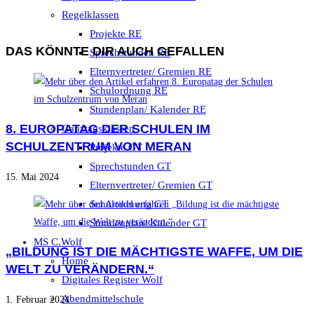
Regelklassen
Projekte RE
DAS KÖNNTE DIR AUCH GEFALLEN
Sprechstunden RE
Elternvertreter/ Gremien RE
Schulordnung RE
Stundenplan/ Kalender RE
8. EUROPATAG DER SCHULEN IM
Ganztagsklassen
SCHULZENTRUM VON MERAN
Projekte GT
Sprechstunden GT
15. Mai 2024
Elternvertreter/ Gremien GT
Schulordnung GT
Stundenplan/ Kalender GT
MS C.Wolf
„BILDUNG IST DIE MÄCHTIGSTE WAFFE, UM DIE
Home
WELT ZU VERÄNDERN.“
Digitales Register Wolf
Abendmittelschule
1. Februar 2024