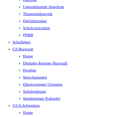
Unterstützende Angebote
Theaterpädagogik
Dreijahresplan
Schulcurriculum
PNRR
Schulleben
GS Burgstall
Home
Digitales Register Burgstall
Projekte
Sprechstunden
Elternvertreter/ Gremien
Schulordnung
Stundenplan/ Kalender
GS A.Schweitzer
Home